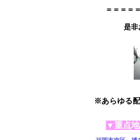
＝＝＝＝
是非
※あらゆる
▼重点地