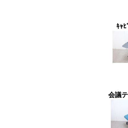
ｷｬ
会議