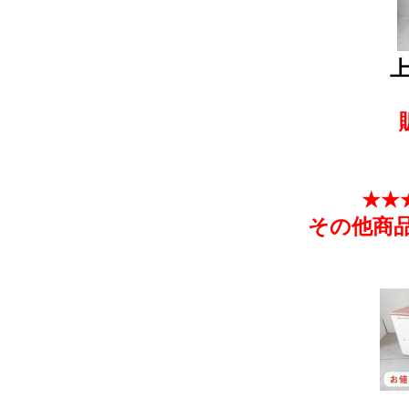
上
★★
その他商