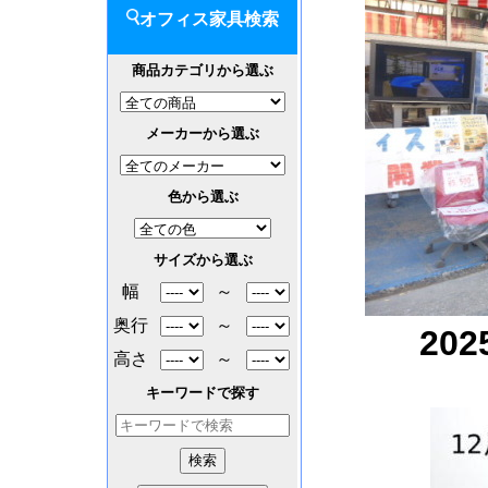
オフィス家具検索
商品カテゴリから選ぶ
メーカーから選ぶ
色から選ぶ
サイズから選ぶ
幅
～
奥行
～
20
高さ
～
キーワードで探す