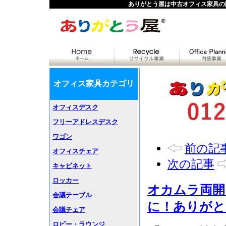
ありがとう屋は中古オフィス家具の
オフィス家具カテゴリ
オフィスデスク
フリーアドレスデスク
ワゴン
前の記
オフィスチェア
次の記事
キャビネット
ロッカー
オカムラ両開
会議テーブル
に！ありがと
会議チェア
ロビー・ラウンジ