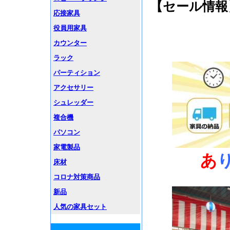
【セール情報
応接家具
役員用家具
カウンター
ラック
パーティション
アクセサリー
シュレッダー
複合機
パソコン
家電製品
あ
床材
コロナ対策商品
新品
人気の家具セット