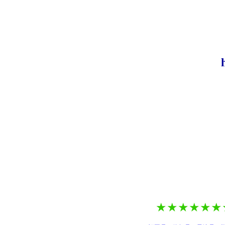
★★
★★
★★