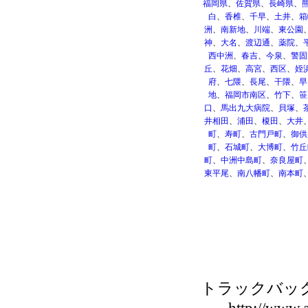
福岡県
、
佐賀県
、
長崎県
、
白
、
香椎
、
千早
、
土井
、
箱
洲
、
南新地
、
川端
、
東公園
神
、
大名
、
渡辺通
、
薬院
、
西中洲
、
春吉
、
今泉
、
警固
丘
、
花畑
、
高宮
、
西区
、
姪
府
、
七隈
、
長尾
、
干隈
、
早
地
、
福岡市南区
、
竹下
、
笹
口
、
馬出九大病院
、
貝塚
、
井相田
、
浦田
、
榎田
、
大井
町
、
寿町
、
古門戸町
、
御供
町
、
石城町
、
大博町
、
竹丘
町
、
中洲中島町
、
奈良屋町
東平尾
、
南八幡町
、
南本町
トラックバックU