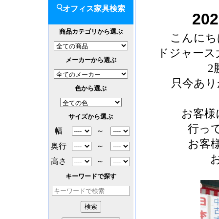
オフィス家具検索
20
商品カテゴリから選ぶ
こんにち
ドジャース
メーカーから選ぶ
只今あり
色から選ぶ
お客様
サイズから選ぶ
行っ
幅
～
お客
奥行
～
高さ
～
キーワードで探す