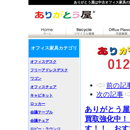
ありがとう屋は中古オフィス家具の
オフィス家具カテゴリ
オフィスデスク
フリーアドレスデスク
ワゴン
前の記
オフィスチェア
次の記事
キャビネット
ロッカー
ありがとう屋
会議テーブル
買取強化中！
会議チェア
す！！。おす
ロビー・ラウンジ