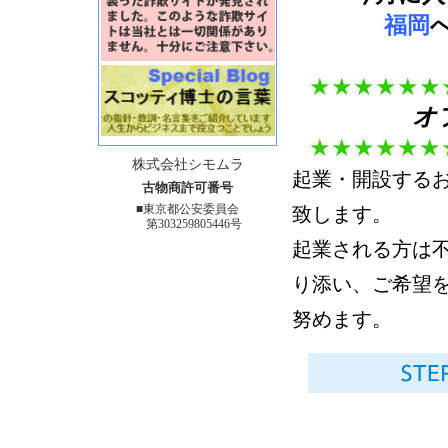
福岡
★★
★★
★★
オ
★★
★★
★★
株式会社シモムラ
起業・開設する
古物商許可番号
■東京都公安委員会
致します。
第303259805446号
起業される方は
り添い、ご希望
努めます。