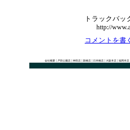
トラックバックU
http://www.a
コメントを書
|
|
|
|
|
|
会社概要
戸田公園店
神田店
新橋店
日本橋店
大阪本店
福岡本店