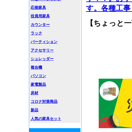
す。各種工事も
応接家具
役員用家具
【ちょっと一
カウンター
ラック
パーティション
アクセサリー
シュレッダー
複合機
パソコン
家電製品
床材
コロナ対策商品
新品
人気の家具セット