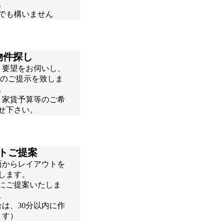
。
でも構いません
物件探し
。要望をお伺いし、
補のご提示を致しま
。
、家賃予算等のご希
せ下さい。
トご提案
面からレイアウトを
します。
にご提案いたしま
。
は、30分以内に作
ます）