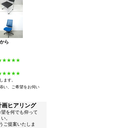
から
。
★★
★★
★
★★
★★
★
します。
添い、ご希望をお伺い
計画ヒアリング
希望を何でも仰って
さい。
うご提案いたしま