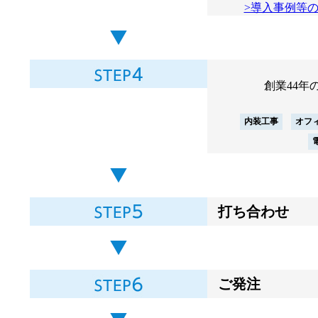
>導入事例等
創業44年
内装工事
オフ
打ち合わせ
ご発注