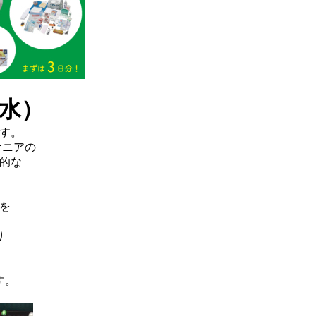
水）
す。
ケニアの
的な
。
来店頂いた
を
。
り
す。