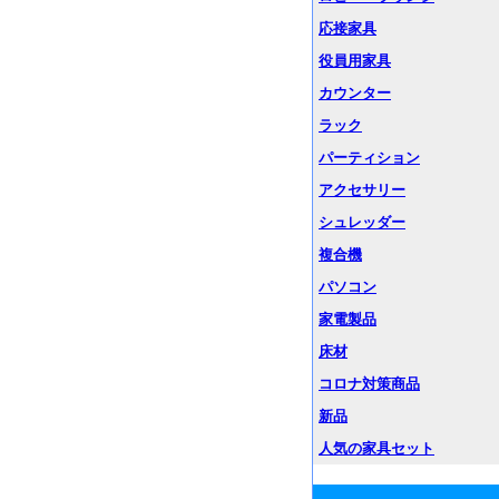
応接家具
役員用家具
カウンター
ラック
パーティション
アクセサリー
シュレッダー
複合機
パソコン
家電製品
床材
コロナ対策商品
新品
人気の家具セット