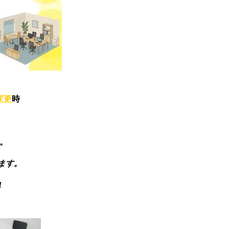
変更
時
。
ます。
1