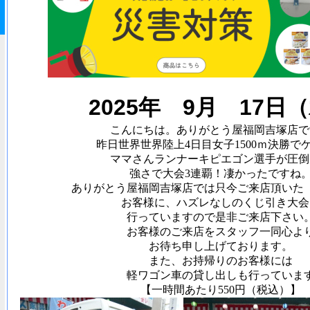
2025年 9
月 17
日
（
こんにちは。ありがとう屋福岡吉塚店で
昨日世界世界陸上4日目女子1500ｍ決勝で
ママさんランナーキピエゴン選手が圧倒
強さで大会3連覇！凄かったですね
ありがとう屋福岡吉塚店では只今ご
お客様に、ハズレなしのくじ引き大会
行っていますので是非ご来店下さい
お客様のご来店をスタッフ一同心よ
お待ち申し上げております。
また、お持帰りのお客様には
軽ワゴン車の貸し出しも行っていま
【一時間あたり550円（税込）】