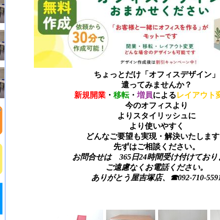
ちょっとだけ「オフィスデザイン」
遣ってみませんか？
新規開業
・
移転
・
増員
による
レイアウト
今のオフィスより
よりスタイリッシュに
より使いやすく
どんなご要望も実現・解決いたします
先ずはご相談ください。
お問合せは 365日24時間受け付けており
ご遠慮なくお電話ください。
ありがとう屋吉塚店、☎092-710-559