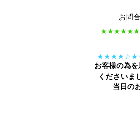
お問合
★★
★★
★★
★★★★☆★
お客様の為を
くださいま
当日の