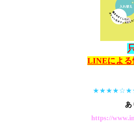
LINEによ
★★★★☆★
あ
https://www.i