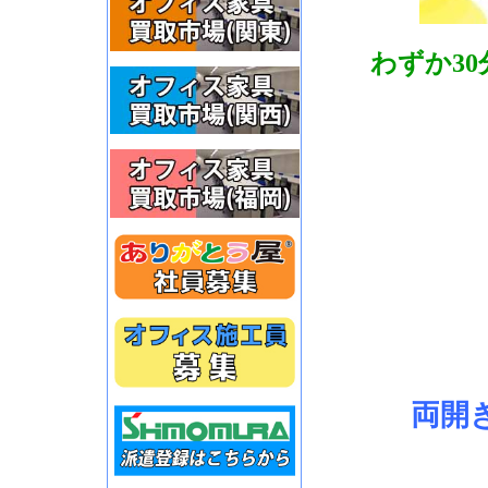
わずか3
両開