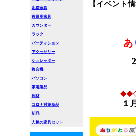
【イベント情
応接家具
役員用家具
カウンター
ラック
あ
パーティション
アクセサリー
シュレッダー
複合機
パソコン
家電製品
◆◆
床材
１
コロナ対策商品
新品
人気の家具セット