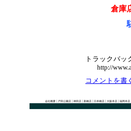
倉庫
トラックバックU
http://www.a
コメントを書
|
|
|
|
|
|
会社概要
戸田公園店
神田店
新橋店
日本橋店
大阪本店
福岡本店