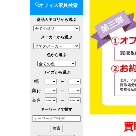
オフィス家具検索
商品カテゴリから選ぶ
メーカーから選ぶ
色から選ぶ
サイズから選ぶ
幅
～
奥行
～
高さ
～
キーワードで探す
買