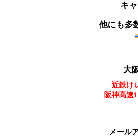
キ
他にも多
大阪
近鉄け
阪神高速1
メール