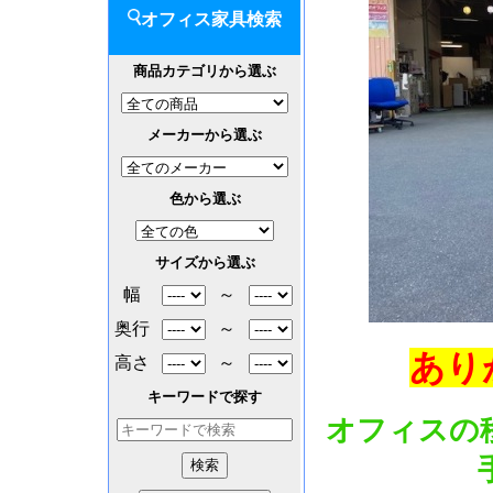
オフィス家具検索
商品カテゴリから選ぶ
メーカーから選ぶ
色から選ぶ
サイズから選ぶ
幅
～
奥行
～
あり
高さ
～
キーワードで探す
オフィスの