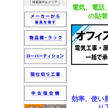
電気、電話
の貼替
効率、使い
り