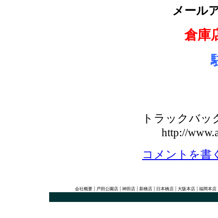
メール
倉庫
トラックバックU
http://www.a
コメントを書
|
|
|
|
|
|
会社概要
戸田公園店
神田店
新橋店
日本橋店
大阪本店
福岡本店