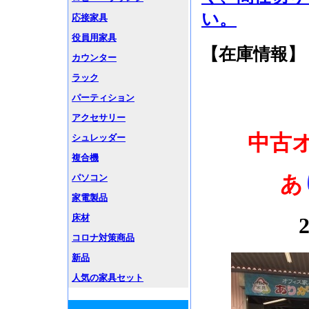
い。
応接家具
役員用家具
【在庫情報】
カウンター
ラック
パーティション
アクセサリー
中古
シュレッダー
複合機
あ
パソコン
家電製品
床材
コロナ対策商品
新品
人気の家具セット