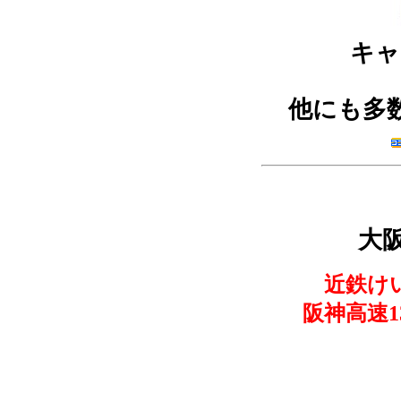
キ
他にも多
大阪
近鉄け
阪神高速1