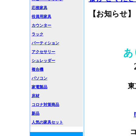
応接家具
【お知らせ】
役員用家具
カウンター
ラック
パーティション
あ
アクセサリー
シュレッダー
複合機
パソコン
東
家電製品
床材
コロナ対策商品
新品
人気の家具セット