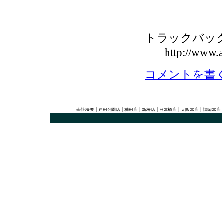
トラックバックU
http://www.a
コメントを書
|
|
|
|
|
|
会社概要
戸田公園店
神田店
新橋店
日本橋店
大阪本店
福岡本店