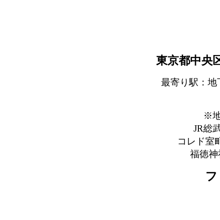
東京都中央区
最寄り駅：地
※
JR
コレド室
福徳神
フ