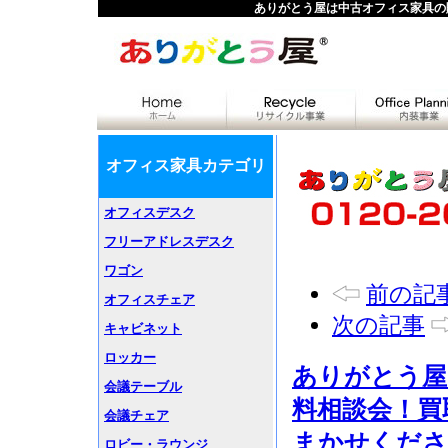
ありがとう屋は中古オフィス家具の
オフィス家具カテゴリ
オフィスデスク
フリーアドレスデスク
ワゴン
前の記
オフィスチェア
次の記事
キャビネット
ロッカー
ありがとう屋
会議テーブル
料相談会！買
会議チェア
まかせくださ
ロビー・ラウンジ