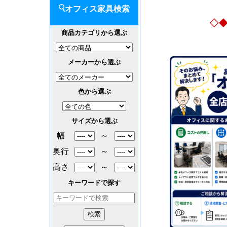
オフィス家具検索
◇
商品カテゴリから選ぶ
メーカーから選ぶ
色から選ぶ
サイズから選ぶ
幅
～
奥行
～
高さ
～
キーワードで探す