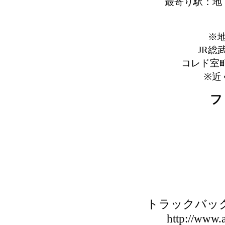
最寄り駅：地
※
JR
コレド室
※近
フ
トラックバックU
http://www.a