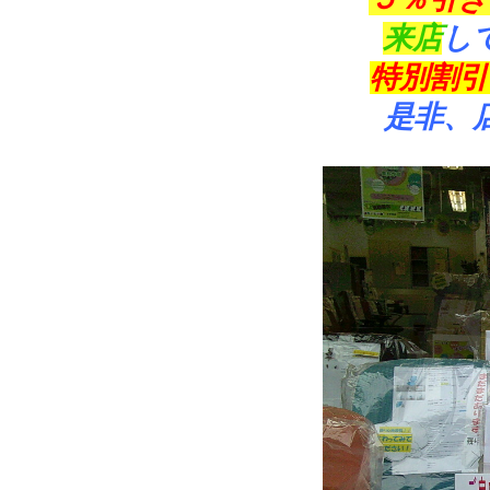
来店
し
特別割引
是非、