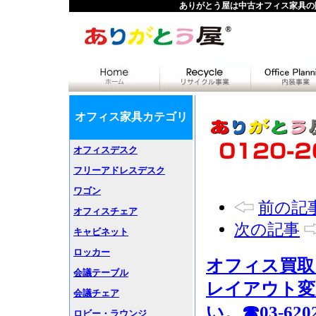
ありがとう屋は中古オフィス家具の
オフィス家具カテゴリ
オフィスデスク
フリーアドレスデスク
ワゴン
前の記
オフィスチェア
次の記事
キャビネット
ロッカー
オフィス買取
会議テーブル
レイアウト変
会議チェア
い。☎03-6202
ロビー・ラウンジ