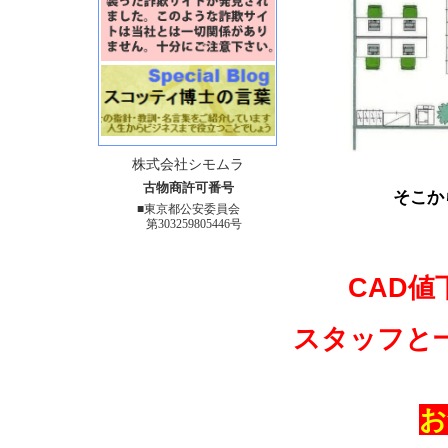
株式会社シモムラ
手書き
古物商許可番号
そこから平面図
■東京都公安委員会
第303259805446号
CAD
スタッフと
お