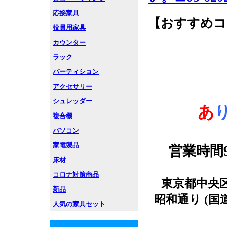
応接家具
【おすすめコ
役員用家具
カウンター
ラック
パーティション
アクセサリー
シュレッダー
あ
複合機
パソコン
家電製品
営業時間9
床材
コロナ対策商品
東京都中央区
新品
昭和通り (国
人気の家具セット