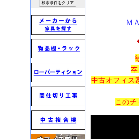
Ｍ
本
中古オフィス
このチ