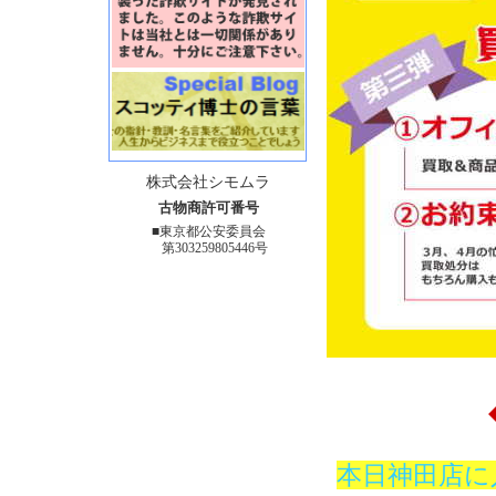
株式会社シモムラ
古物商許可番号
■東京都公安委員会
第303259805446号
本日神田店に