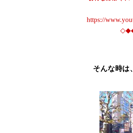
https://www.you
◇◆
そんな時は