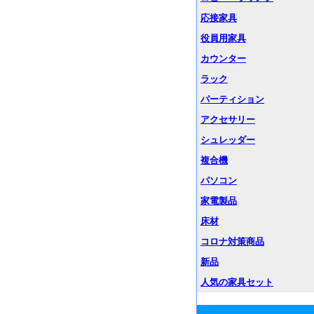
応接家具
役員用家具
カウンター
ラック
パーティション
アクセサリー
シュレッダー
複合機
パソコン
家電製品
床材
コロナ対策商品
新品
人気の家具セット