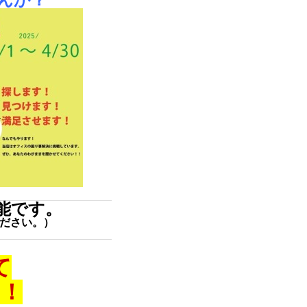
んか？
能です。
ださい。）
て
た！