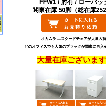
FFW1 / 肘有 / ローバッ
関東在庫 50脚（総在庫25
オカムラ エスクードチェアが大量入
どのオフィスでも人気のブラックが関東に再入
大量在庫ございま