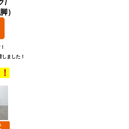
ク/
2脚）
荷！
荷しました！
す！