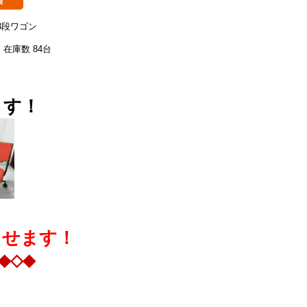
3段ワゴン
）在庫数 84台
！
ます！
させます！
◆◇◆