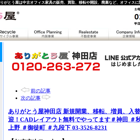
りがとう屋は中古オフィス家具の販売、買取、移転や開設、廃棄など、オフィスに
前の記事
次の記事
ありがとう屋神田店 新規開業、移転、増員、入
迎！CADレイアウト無料でやってます＃神田 ＃秋
上野 ＃御徒町 ＃九段下 03-3526-8231