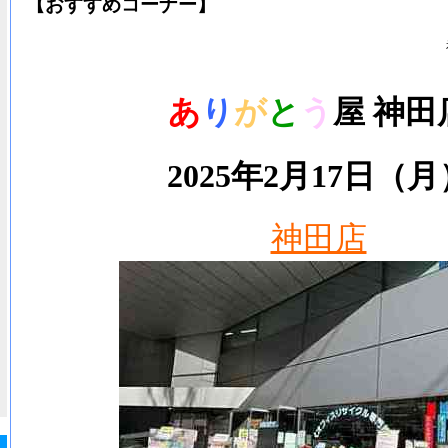
【おすすめコーナー】
あ
り
が
と
う
屋
神田
2025年2月17
日（月
神田店