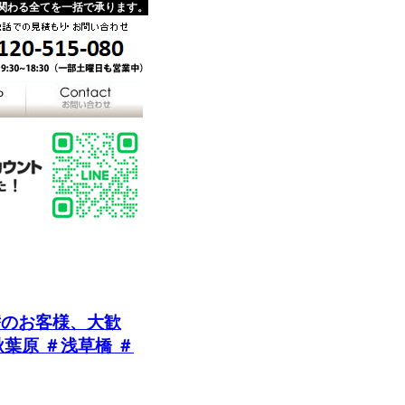
関わる全てを一括で承ります。
替のお客様、大歓
葉原 ＃浅草橋 ＃