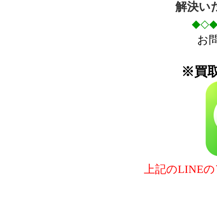
解決い
◆◇
お
※買取
上記のLIN