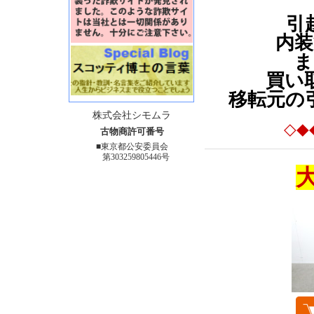
引
内装
ま
買い
移転元の
株式会社シモムラ
◇◆
古物商許可番号
■東京都公安委員会
第303259805446号