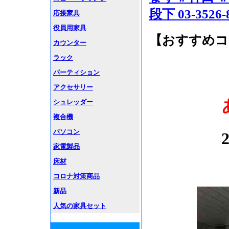
段下 03-3526-
応接家具
役員用家具
【おすすめコ
カウンター
ラック
パーティション
アクセサリー
シュレッダー
複合機
パソコン
家電製品
床材
コロナ対策商品
新品
人気の家具セット