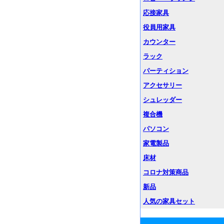
応接家具
役員用家具
カウンター
ラック
パーティション
アクセサリー
シュレッダー
複合機
パソコン
家電製品
床材
コロナ対策商品
新品
人気の家具セット