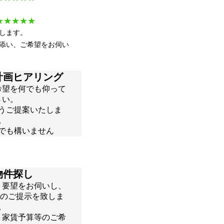
★★
★★
★
します。
添い、ご希望をお伺い
計画ヒアリング
希望を何でも仰って
さい。
うご提案いたしま
。
でも構いません
物件探し
。要望をお伺いし、
補のご提示を致しま
。
、家賃予算等のご希