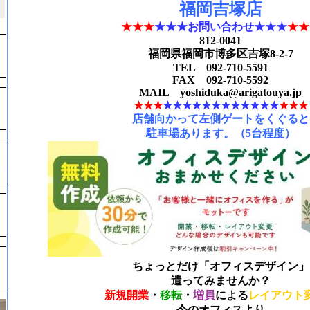
福岡吉塚店
★★★
★★★お問い合わせ
★★★
★★
812-0041
福岡県福岡市博多区吉塚8-2-7
TEL 092-710-5591
FAX
092-710-5592
MAI
L yoshiduka@ariga
touya.jp
★★★
★★★
★★★
★★★
★★★
★★★
店舗向かって左側ゲートをくぐると
駐車場あります。（5台程度）
ちょっとだけ「オフィスデザイン」
遣ってみませんか？
新規開業
・
移転
・
増員
による
レイアウト
今のオフィスより