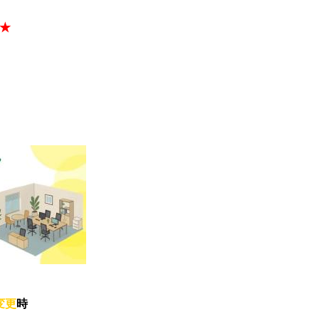
★
変更
時