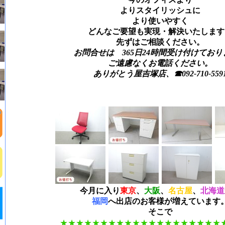
よりスタイリッシュに
より使いやすく
どんなご要望も実現・解決いたします
先ずはご相談ください。
お問合せは 365日24時間受け付けており
ご遠慮なくお電話ください。
ありがとう屋吉塚店、☎092-710-559
今月に入り
東京
、
大阪
、
名古屋
、
北海道
福岡
へ出店のお客様が増えています
そこで
★★
★★
★★
★★
★★
★★
★★
★★
★★
★★