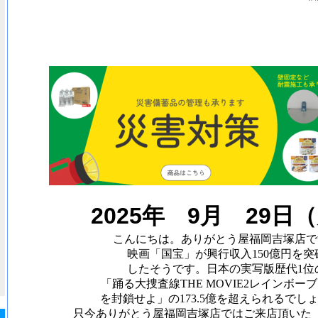
2025年 9
月 29
日
（
こんにちは。ありがとう屋福岡吉塚店で
映画「国宝」が興行収入150億円を突
したそうです。日本の実写版歴代1位
「踊る大捜査線THE MOVIE2レインボー
を封鎖せよ」の173.5億を超えられるでし
只今ありがとう屋福岡吉塚店ではご