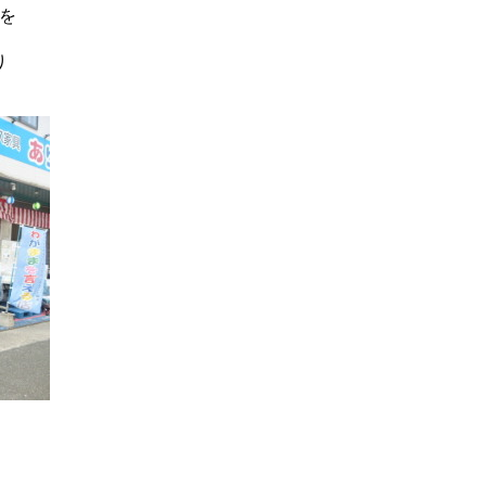
を
。
り