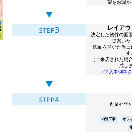
望をお聞か
レイアウ
決定した物件の図
提案いた
図面を頂いた当日
す
（ご来店された場合
成し
>導入事例等
創業44年
内装工事
オフ