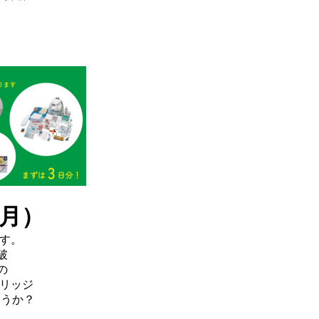
月）
す。
破
の
ブリッジ
ょうか？
来店頂いた