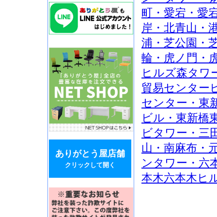
町・愛宕・愛
岸・北青山・
浦・芝公園・
輪・虎ノ門・
ヒルズ森タワ
貿易センター
センター・東
ビル・東新橋
ビタワー・三
山・南麻布・
ありがとう屋店舗
ンタワー・六
クリックして開く
本木六本木ヒ