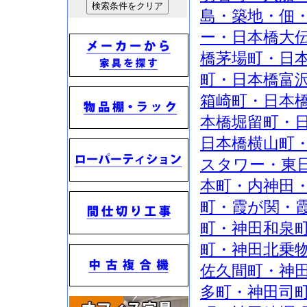
島・築地・佃
ー・日本橋大
橋茅場町・日
町・日本橋富
箱崎町・日本
本橋堀留町・
日本橋横山町
スタワー・東
本町・内神田
町・霞が関・
町・神田和泉
町・神田北乗
佐久間町・神
多町・神田司