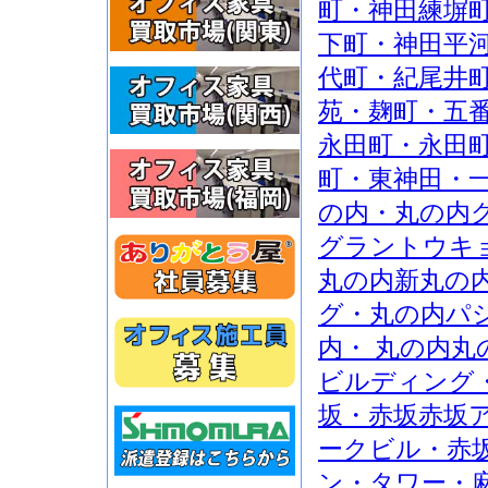
町・神田練塀
下町・神田平
代町・紀尾井
苑・麹町・五
永田町・永田
町・東神田・
の内・丸の内
グラントウキ
丸の内新丸の
グ・丸の内パ
内・ 丸の内
ビルディング
坂・赤坂赤坂
ークビル・赤
ン・タワー・