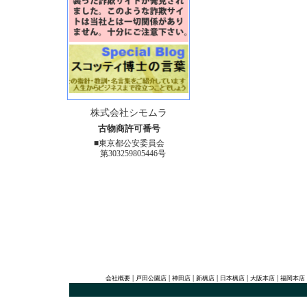
株式会社シモムラ
古物商許可番号
■東京都公安委員会
第303259805446号
|
|
|
|
|
|
会社概要
戸田公園店
神田店
新橋店
日本橋店
大阪本店
福岡本店