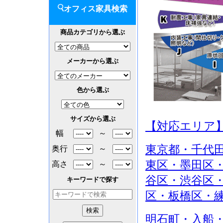
オフィス家具検索
商品カテゴリから選ぶ
メーカーから選ぶ
色から選ぶ
サイズから選ぶ
【対応エリア
幅
～
東京都・千代
奥行
～
東区・墨田区
高さ
～
谷区・渋谷区
キーワードで探す
区・板橋区・
明石町・入船