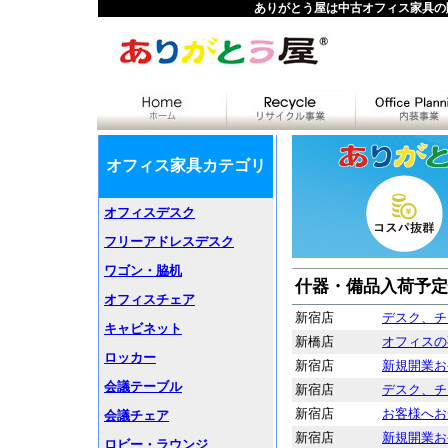
ありがとう屋は中古オフィス家具の
オフィス家具カテゴリ
オフィスデスク
フリーアドレスデスク
ワゴン・脇机
什器・備品入荷予定
オフィスチェア
新宿店
デスク、チ
キャビネット
新橋店
オフィスの
ロッカー
新宿店
新規開業お
会議テーブル
新宿店
デスク、チ
新宿店
お客様へお
会議チェア
新宿店
新規開業お
ロビー・ラウンジ